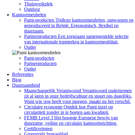
Thuiswerkplek
Outdoor
Kantoormeubelen
Pami-producten
Tijdloze kantoormeubelen, ontworpen en
geproduceerd in België. Ergonomisch, flexibel en
duurzaam.
Partnerproducten
Een zorgzaam samengestelde selectie
van internationale topmerken in kantoormeubilair.
Outlet
Pami-producten
Partnerproducten
Outlet
Referenties
Blog
Duurzaamheid
Maatschappelijk Verantwoord
Verantwoord ondernemen
zit al jaren in onze bedrijfscultuur en stuurt ons dagelijks.
Want wie oog heeft voor morgen, maakt nu het verschil.
Circulaire economie
Ontdek hoe Pami inzet op
circulariteit zonder in te boeten aan kwaliteit.
FEMB Level 3
Het hoogste Europese bewijs van
duurzame, veilige en circulaire kantoorinrichting.
Certificeringen
Greengridz bureaublad