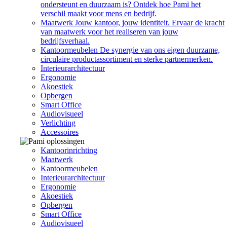
ondersteunt en duurzaam is? Ontdek hoe Pami het
verschil maakt voor mens en bedrijf.
Maatwerk
Jouw kantoor, jouw identiteit. Ervaar de kracht
van maatwerk voor het realiseren van jouw
bedrijfsverhaal.
Kantoormeubelen
De synergie van ons eigen duurzame,
circulaire productassortiment en sterke partnermerken.
Interieurarchitectuur
Ergonomie
Akoestiek
Opbergen
Smart Office
Audiovisueel
Verlichting
Accessoires
Kantoorinrichting
Maatwerk
Kantoormeubelen
Interieurarchitectuur
Ergonomie
Akoestiek
Opbergen
Smart Office
Audiovisueel