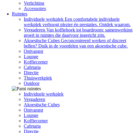
Verlichting
Accessoires
Ruimtes
Individuele werkplek
Een comfortabele individuele
werkplek verhoogt plezier én prestaties. Ontdek waarom.
Vergaderen
Van koffiehoek tot boardroom: samenwerking
groeit in ruimtes die daarvoor ingericht zijn.
Akoestische Cubes
Geconcentreerd werken of discreet
bellen? Duik in de voordelen van een akoestische cube.
Ontvangst
Lounge
Koffiecorner
Cafetaria
Directie
Thuiswerkplek
Outdoor
Individuele werkplek
Vergaderen
Akoestische Cubes
Ontvangst
Lounge
Koffiecorner
Cafetaria
Directie