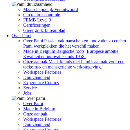
Maatschappelijk Verantwoord
Circulaire economie
FEMB Level 3
Certificeringen
Greengridz bureaublad
Over Pami
Over Pami
Passie, vakmanschap en innovatie; zo creëert
Pami werkplekken die het verschil maken.
Made in Belgium
Belgische roots, Europese ambitie.
Kwaliteit en innovatie sinds 1958.
Onze aanpak
Maak kennis met Pami’s aanpak voor een
toekomst- en mensgerichte werkomgeving.
Workspace Factories
Duurzaamheid
Experience Centres
Service
Jobs
Over Pami
Made in Belgium
Onze aanpak
Workspace Factories
Duurzaamheid
Experience Centres